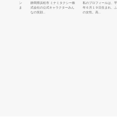
ーンのターン
静岡県浜松市 ミナミタクシー株
私のプロフィールは、平成
国の王子さま
式会社の公式キャラクターみん
年６月１９日生まれ、ふた
なの笑顔...
の女性。高...