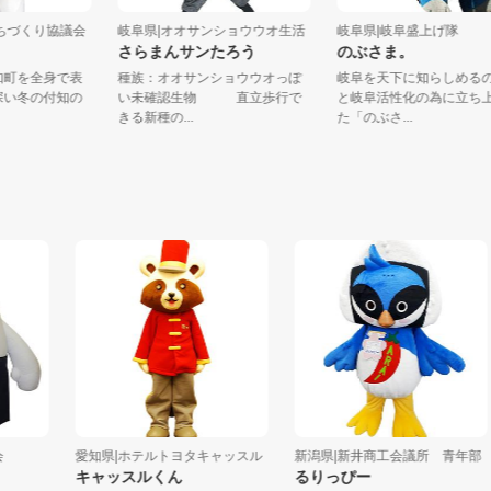
町まちづくり協議会
岐阜県|オオサンショウウオ生活
岐阜県|岐阜盛上げ隊
さらまんサンたろう
のぶさま。
る付知町を全身で表
種族：オオサンショウウオっぽ
岐阜を天下に知らし
。雪深い冬の付知の
い未確認生物 直立歩行で
と岐阜活性化の為に
きる新種の...
た「のぶさ...
愛知県|ホテルトヨタキャッスル
新潟県|新井商工会議所 青年部
キャッスルくん
るりっぴー