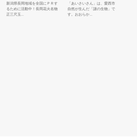
新潟県長岡地域を全国にＰＲす
「あいさいさん」は、愛西市の
岐阜市金
るために活動中！長岡花火名物
自然が生んだ「謎の生物」で
のマスコ
正三尺玉...
す。おおらか...
す。 ３才