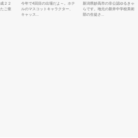
２２
今年で4回目の出場だよ～。ホテ
新潟県妙高市の非公認ゆるきゃ
ご座
ルのマスコットキャラクター、
らです。地元の新井中学校美術
キャッス...
部の生徒さ...