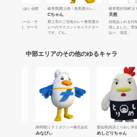
阜県|岐阜県県民ふれあい会館
岐阜県|郡上発！奥美濃カレ...
岐阜県|付知
ーラちゃん
Cちゃん
天然
阜県のコンサートホール・サ
郡上市のご当地カレー奥美濃カ
自然あふれ
マンカホールの妖精、サーラ
レーのマスコットキャラクター
現しました
ん。音...
です。Cち...
山々、清流...
中部エリアのその他のゆるキャラ
静岡県|ミナミタクシー株式会社
愛知県|高浜とりめし学会
みなぴぃ
めしどりちゃん