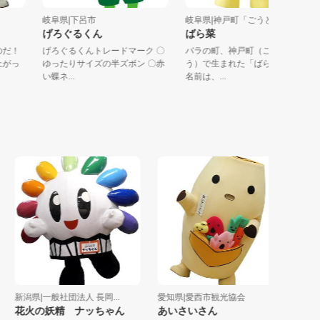
岐阜県|下呂市
岐阜県|神戸町「ごうどちょう
げろぐるくん
ばら菜
めるのだ！
げろぐるくんトレードマーク 〇
バラの町、神戸町（ごうどち
立ち上がっ
ゆったりサイズの半ズボン 〇赤
う）で生まれた「ばら菜」だよ
い蝶ネ...
名前は、...
新潟県|一般社団法人 長岡...
愛知県|愛西市観光協会
岐阜県|
花火の妖精 ナッちゃん
あいさいさん
リロち