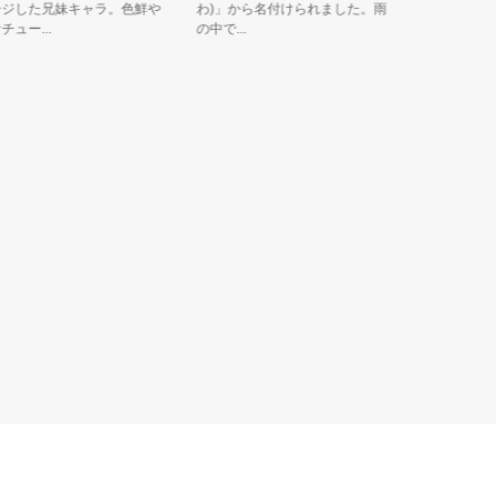
した兄妹キャラ。色鮮や
わ)」から名付けられました。雨
無形民俗文化財
...
の中で...
や、日本農...