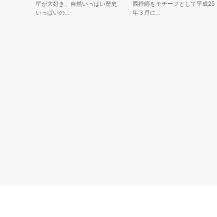
」と
星が大好き、自然いっぱい歴史
西禅師をモチーフとして平成25
いっぱいの...
年３月に...