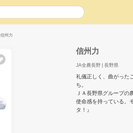
信州力
信州力
JA全農長野
| 長野県
礼儀正しく、曲がった
ち。
ＪＡ長野県グループの
使命感を持っている。
タ！』