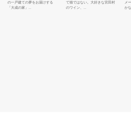
の一戸建ての夢をお届けする
て猫ではない。大好きな宮田村
メージ
「大成の家」...
のワイン、...
かなチュー