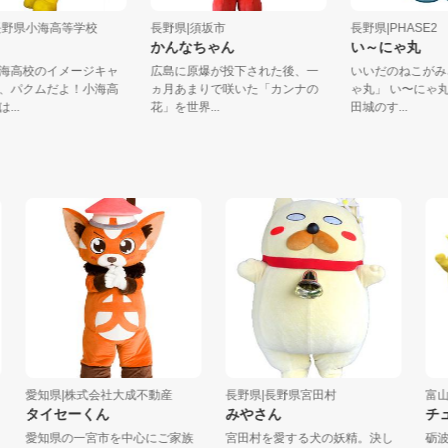
県|長野県小海高等学校
長野県|須坂市
長野県|PHAS
クム
かんなちゃん
い～にゃ丸
は小海高校のイメージキャ
広島に原爆が投下された後、一
いいだのねこ
ター、パクムだよ！小海高
ヵ月あまりで咲いた「カンナの
ゃ丸」 い〜
標高は...
花」を世界...
田城のす...
愛知県|株式会社大成不動産
長野県|長野県宮田村
富山県|
タイセーくん
みやさん
チュー
愛知県の一宮市を中心にご家族
宮田村を愛する犬の妖精。決し
砺波市