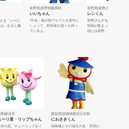
E2
長野県|長野県飯島町
長野県|長野びんずる
いいちゃん
レンくん
がみさま「い〜に
"中央・南の両アルプスを背中に
長野びんずるに参加す
にゃ丸は、むかし飯
しょって、町特産の花々を持っ
情熱が集まってできた
ているよ...
頭には長野...
砺波市
愛知県|岩崎城歴史記念館
新潟県|山古志観
リ君・リップちゃん
にわさきくん
小太郎
の花、チューリップをイ
岩崎城とその城主の名「丹羽(に
山古志の伝統文