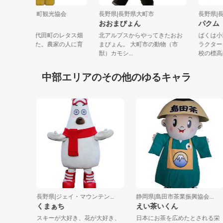
長野県|御代田町観光協会
長野県|長野県大町市
長野
みよたん
おおまぴょん
パ
みよたんは御代田町のレタス畑
北アルプスからやってきたおお
ばく
で生まれました。農家の人に育
まぴょん。 大町市の動物（市
ラク
てられ、近...
獣）カモシ...
校の
中部エリアのその他のゆるキャラ
長野県|ジェイ・マウンテン...
静岡県|島田市茶業振興協会...
くまぁち
えい茶いくん
ーズ
スキーが大好き、花が大好き、
日本にお茶を広めたとされる栄