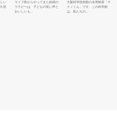
い
ライフ島からやってきた妖精の
大阪科学技術館の名誉館長「テ
世
ララピーは、子どもの笑い声と
クノくん」です。この科学館
おいしいも...
は、私たちの...