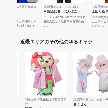
滋賀県|公益社団法人長浜観光協
滋賀県|ぽんぽこちゃんねる
滋賀県|土
会
甲賀流忍者！ぽんぽこ
土山た
ひでよしくん
バーチャルYouTuberの甲賀流忍
滋賀県甲
長浜は秀吉公が初めて城持ちの
者ぽんぽこ！滋賀県甲賀市の山
土山サー
大名となり、出世の礎を築いた
の...
を記念し..
所。そんな...
近畿エリアのその他のゆるキャラ
和歌山県|和歌山県立南部高等学
京都府|京都市立 久世中学校
校
さくぜん