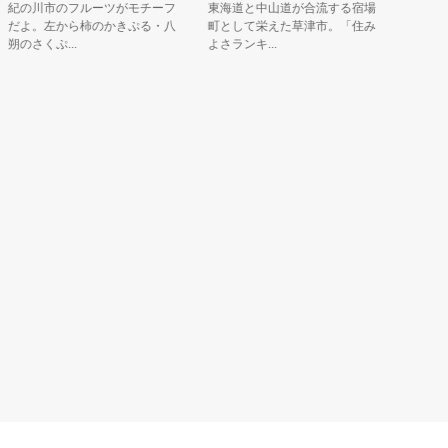
紀の川市のフルーツがモチーフ
東海道と中山道が合流する宿場
みえの国
だよ。左から柿のかきぷる・八
町として栄えた草津市。「住み
市観光大
朔のさくぷ...
よさランキ...
イさん。そ.