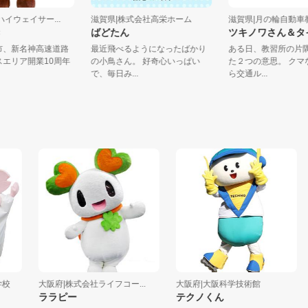
山ハイウェイサー...
滋賀県|株式会社高栄ホーム
滋賀県|月の輪自
ぬき
ばどたん
ツキノワさん＆
賀市、新名神高速道路
最近飛べるようになったばかり
ある日、教習所の
ビスエリア開業10周年
の小鳥さん。 好奇心いっぱい
た２つの意思。 
.
で、毎日み...
ら交通ル...
大阪府|株式会社ライフコー...
大阪府|大阪科学技術館
ララピー
テクノくん