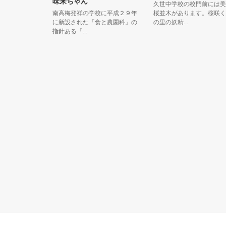
味来ちゃん
コット。
久世中学校の校門前には美し
呼ばれてる
南高梅発祥の学校に平成２９年
桜並木があります。桜咲く久
に新設された「食と農園科」の
の里の妖精...
指針ある「...