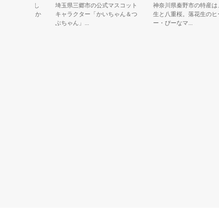
して出没し
埼玉県三郷市の公式マスコット
神奈川県秦野市の特産は、落
年の出版社か
キャラクター「かいちゃん＆つ
生と八重桜。落花生のヒーロ
ぶちゃん」...
ー・ぴーなマ...