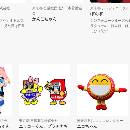
フー株式会社
東京都|公益社団法人日本看護協
東京都|シンフォニー
ト
会
ぼんぼ
かんごちゃん
きっずで活やくする元気
シンフォニークルー
男の子。見た目は四角
ラクターの「ぼんぼ
っぴり恥ず...
合
東京都|日廣薬品株式会社
神奈川県|ニコニコレンタカー
ん
ニッコーくん、プラチナち
ニコちゃん