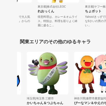
京都|ちゃお
東京都|株式会社LEOC
東京都|ヤ
さぱんだ
れおっくん
ちょボッ
女漫画誌「ちゃお」で大人気
得意料理は、カレー＆オムライ
Yahoo!
連載漫画『１２歳。』からの
ス。特技は、料理を彩りよく綺
な9さいの
トリー...
麗に盛るこ...
い...
関東エリアのその他のゆるキャラ
ーム社
埼玉県|埼玉県 三郷市
神奈川県|秦野市農業協同組
ゃん
かいちゃん＆つぶちゃん
ぴーなマン＆やえのちゃ