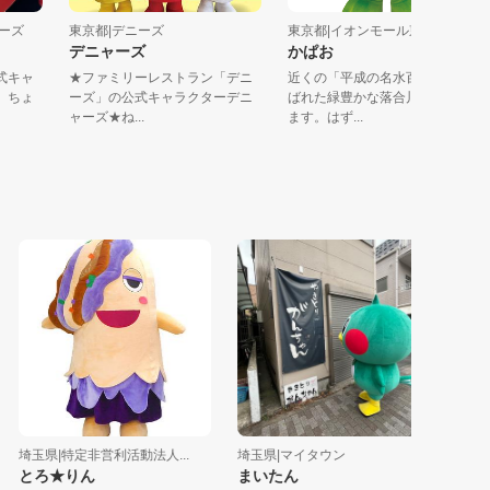
クルーズ
東京都|デニーズ
東京都|イオンモール東久留米
デニャーズ
かぱお
ズ公式キャ
★ファミリーレストラン「デニ
近くの「平成の名水百選」に
」は、ちょ
ーズ」の公式キャラクターデニ
ばれた緑豊かな落合川に住ん
ャーズ★ね...
ます。はず...
埼玉県|特定非営利活動法人...
埼玉県|マイタウン
東京都|株
とろ★りん
まいたん
ひのく