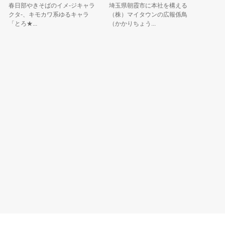
春日部やきそばのイメ-ジキャラ
埼玉県朝霞市に本社を構える
はじめま
クタ-、キモカワ系ゆるキャラ
（株）マイタウンの広報係鳥
名前は「
「とろ★...
（かかりちょう...
ノッ。見た.