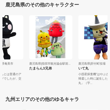
鹿児島県のその他のキャラクター
児島県奄美市
鹿児島県|指宿市観光協会駅前...
鹿児島県|肝付町役場
たまらん3兄弟
いて丸
は、もとは普通のア
小惑星探査機“はやぶ
ウサギでしたが、交
帰還した時に誕生し
丸」（宇...
九州エリアのその他のゆるキャラ