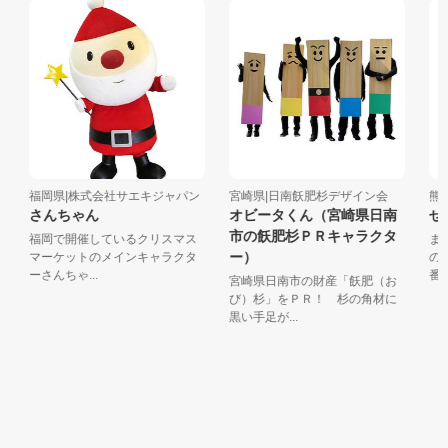
福岡県|株式会社サエキジャパン
宮崎県|日南飫肥杉デザイン会
熊本
さんちゃん
オビータくん（宮崎県日南
せん
市の飫肥杉ＰＲキャラクタ
福岡で開催しているクリスマス
まじ
ー）
マーケットのメインキャラクタ
の男
ーさんちゃ...
番すば
宮崎県日南市の財産「飫肥（お
び）杉」をＰＲ！ 杉の角材に
黒い手足が...