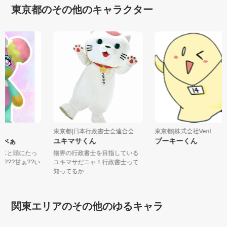
東京都のその他のキャラクター
nc.
東京都|日本行政書士会連合会
東京都|株式会社Verit...
ぁべぁ
ユキマサくん
ブーキーくん
イスと頭にたっ
猫界の行政書士を目指している
????甘ぁ??い
ユキマサだニャ！行政書士って
知ってるか...
関東エリアのその他のゆるキャラ