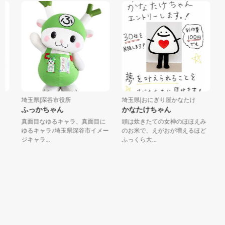
埼玉県|深谷市役所
埼玉県|おにぎり屋かなたけ
群
ふっかちゃん
かなたけちゃん
ポ
よ
真面目なゆるキャラ、真面目に
頭は炊きたての女神のほほえみ
群
に
ゆるキャラ♪埼玉県深谷市イメー
のお米で、えがおが増えるほど
り
ジキャラ...
ふっくら大...
に