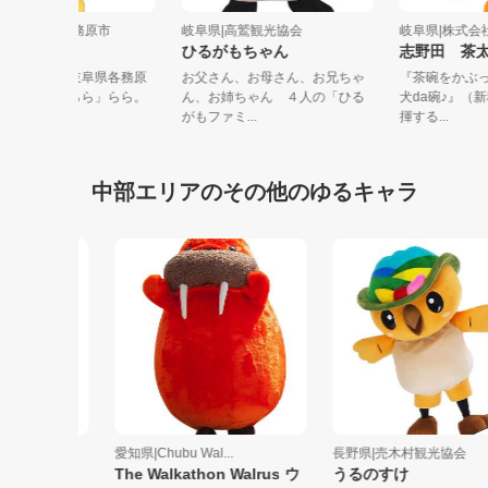
阜県|岐阜県 各務原市
岐阜県|高鷲観光協会
岐阜県|株
らら
ひるがもちゃん
志野田 
のきれいな街、岐阜県各務原
お父さん、お母さん、お兄ちゃ
『茶碗をか
の桜の妖精「ららら」らら。
ん、お姉ちゃん ４人の「ひる
犬da碗♪
の妖精な...
がもファミ...
揮する...
中部エリアのその他のゆるキャラ
愛知県|Chubu Wal...
長野県|売木村観光協会
ん
The Walkathon Walrus ウ
うるのすけ