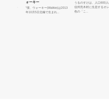
ォーキー
るきゃら。
うるのすけは、人口600人の
を藤の花い
信州売木村に生息するオレン
"僕、ウォーキー(Walkie)は2013
色の「こ...
年10月5日北極で生まれ...