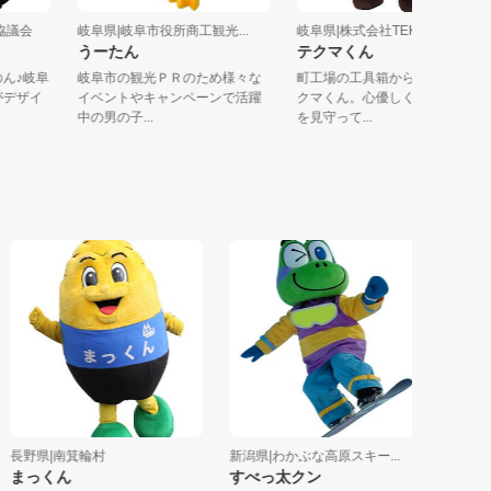
くり協議会
岐阜県|岐阜市役所商工観光...
岐阜県|株式会社TEKNIA
うーたん
テクマくん
だのん♪岐阜
岐阜市の観光ＰＲのため様々な
町工場の工具箱から誕生した
童がデザイ
イベントやキャンペーンで活躍
クマくん。心優しくモノづく
中の男の子...
を見守って...
長野県|南箕輪村
新潟県|わかぶな高原スキー...
新潟県|
まっくん
すべっ太クン
ミョーコ