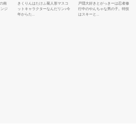
南
きくりんはたけふ菊人形マスコ
戸隠大好きとがっきーは忍者修
ジ
ットキャラクターなんだリン♪今
行中のやんちゃな男の子。特技
年からた...
はスキーと...