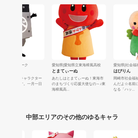
愛知県|えびせんパーク
愛知県|愛知県立東海樟風高校
愛知県|
ぺったん
とまてぃーぬ
はぴ
えびせんパークのキャラクター
あたしはとまてぃーぬ！東海市
岡崎市
の「ぺったん」です。一月一日
のまちづくり応援大使なの～♪東
んだよ
が誕生日で...
海樟風高...
なる「ハ
中部エリアのその他のゆるキャラ