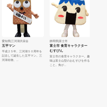
|三河湖共栄会
静岡県|富士市
石川県|白山手取
マン
富士市 食育キャラクター
ゆきママと
むすびん
２５年、三河湖５０周年を
私は「ゆきマ
して誕生した五平マン。三
できているの
富士市の食育キャラクター。趣
、...
ピンクのあ...
味は富士山型のおむすびを作る
こと。角が...