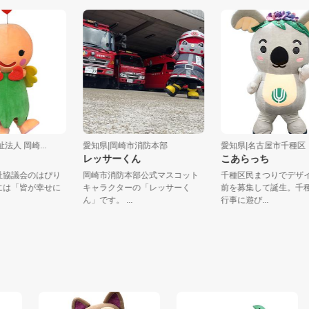
社会福祉法人 岡崎...
愛知県|岡崎市消防本部
愛知県|名古屋
りん
レッサーくん
こあらっち
社会福祉協議会のはぴり
岡崎市消防本部公式マスコット
千種区民まつり
☆名前には「皆が幸せに
キャラクターの「レッサーく
前を募集して誕
ッ...
ん」です。 ...
行事に遊び...