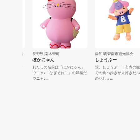
オ生活
長野県|南木曽町
愛知県|碧南市観光協会
ぽかにゃん
しょうぶー
オっぽ
わたしの名前は「ぽかにゃん」
僕、しょうぶー！市内の観光地
歩行で
ウニャ♪「なぎそねこ」の妖精だ
での食べ歩きが大好きだぶー♪頭
ウニャ♪...
の花しょ...