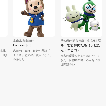
富山県|富山銀行
愛知県|刈谷市役所 環境推進課
愛知県
Bankenトミー
キー坊と仲間たち（ラビた
五平
ん・エピコ）
名前の由来は、銀行の英訳「Ｂ
平成
ＡＮＫ」と犬の音読み「ケン」
記念
刈谷の環境を守るためにやって
を併せた「...
河湖名物
きた、自称木の精。みんなに環
境問題をわ...