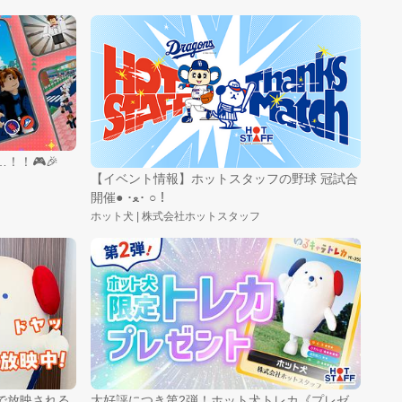
！！🎮🎉
【イベント情報】ホットスタッフの野球 冠試合
開催● ･ﻌ･ ○！
ホット犬 | 株式会社ホットスタッフ
で放映される
大好評につき第2弾！ホット犬トレカ《プレゼ