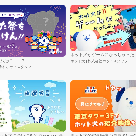
ホット犬がゲームになっちゃった…
ぶたに…！？
ホット犬 | 株式会社ホットスタッフ
式会社ホットスタッフ
​決選投票でホット犬に会いにきてね～● ･ﻌ･ ○✨
ホット犬の紹介映像が東京タワー