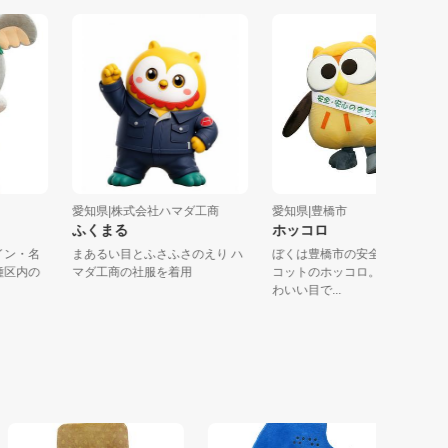
市千種区
愛知県|株式会社ハマダ工商
愛知県|豊橋市
ふくまる
ホッコロ
でデザイン・名
まあるい目とふさふさのえり ハ
ぼくは豊橋市の安全・安
生。千種区内の
マダ工商の社服を着用
コットのホッコロ。大き
わいい目で...