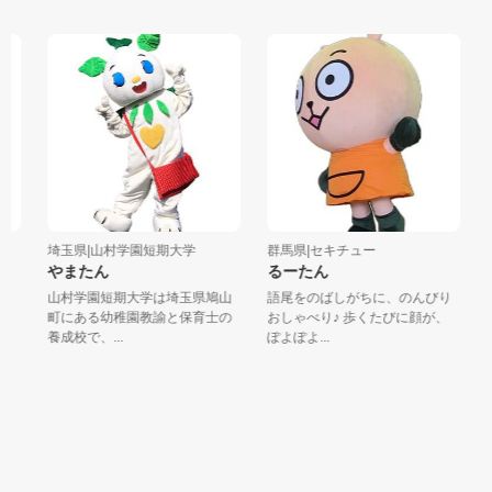
埼玉県|山村学園短期大学
群馬県|セキチュー
埼
やまたん
るーたん
ス
山村学園短期大学は埼玉県鳩山
語尾をのばしがちに、のんびり
龍
ク
町にある幼稚園教諭と保育士の
おしゃべり♪ 歩くたびに顔が、
姫
養成校で、...
ぽよぽよ...
て