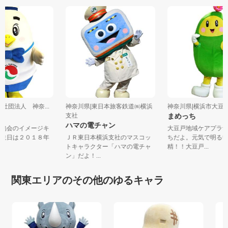
益社団法人 神奈...
神奈川県|東日本旅客鉄道㈱横浜
神奈川県|横浜市大豆戸
ぃ
支社
まめっち
ハマの電チャン
建協会のイメージキ
大豆戸地域ケアプラ
誕生日は２０１８年
ＪＲ東日本横浜支社のマスコッ
ちだよ。元気で明る
.
トキャラクター「ハマの電チャ
精！！大豆戸...
ン」だよ！...
関東エリアのその他のゆるキャラ