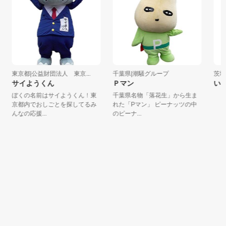
東京都|公益財団法人 東京...
千葉県|潮騒グループ
茨城県
サイようくん
Ｐマン
いた
ぼくの名前はサイようくん！東
千葉県名物「落花生」から生ま
京都内でおしごとを探してるみ
れた「Pマン」 ピーナッツの中
んなの応援...
のピーナ...