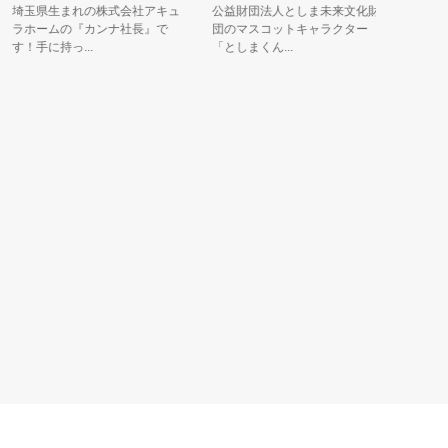
埼玉県生まれの株式会社アキュ
公益財団法人としま未来文化財
水のしず
ラホームの『カンナ社長』で
団のマスコットキャラクター
いくんと
！手に持っ...
「としまくん...
も、羽はほう