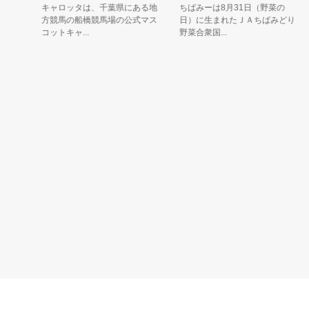
キャロッタは、千葉県にある地
ちばみーは8月31日（野菜の
方競馬の船橋競馬場の公式マス
日）に生まれたＪＡちばみどり
コットキャ...
野菜合衆国...
す