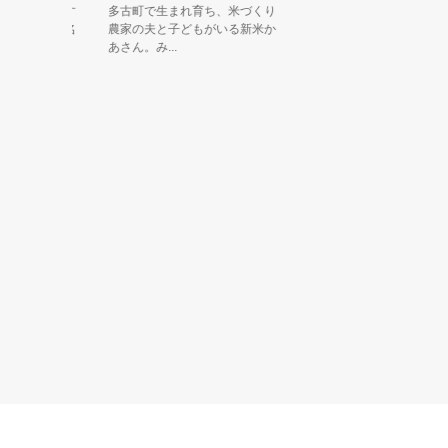
アピールす
多古町で生まれ育ち、米づくり
。千葉県名
農家の夫と子どもがいる新米か
あさん。み...