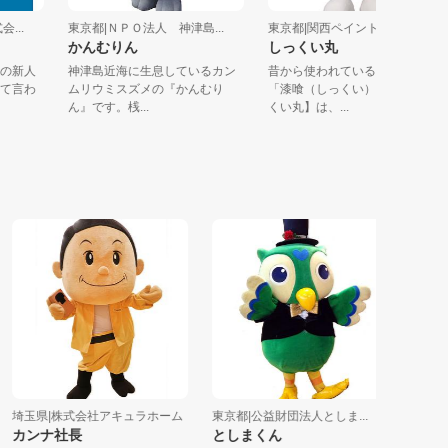
式会...
東京都|ＮＰＯ法人 神津島...
東京都|関西ペイント株式会
ん
かんむりん
しっくい丸
１１の新人
神津島近海に生息しているカン
昔から使われている自然素材
だって言わ
ムリウミスズメの『かんむり
「漆喰（しっくい）」。【し
ん』です。桟...
くい丸】は、...
埼玉県|株式会社アキュラホーム
東京都|公益財団法人としま...
埼玉県|埼
カンナ社長
としまくん
みらいく