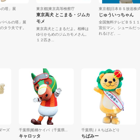
バベルの塔」展
東京都|東京高等検察庁
東京都|日本ＢＳ放送株
東京高犬 とこまる・ジムカ
じゅういっちゃ
モメ
ル「バベルの塔」展
全国無料テレビＢＳ
ットのタラ夫です。
宣伝マン。シュール
東京高犬とこまるだよ。相棒は
.
れるけど、...
ゆりかもめのジムカモメさん。
１２匹き...
ズ
千葉県|船橋ケイバ（千葉県...
千葉県|ＪＡちばみどり
キャロッタ
ちばみー