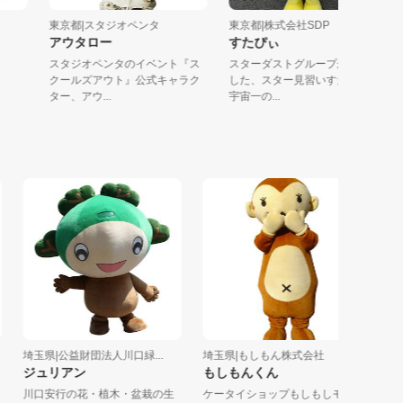
局
東京都|スタジオペンタ
東京都|株式会社SDP
アウタロー
すたぴぃ
スタジオペンタのイベント『ス
スターダストグループから誕生
クールズアウト』公式キャラク
した、スター見習いすたぴぃ☆
ター、アウ...
宇宙一の...
埼玉県|公益財団法人川口緑...
埼玉県|もしもん株式会社
埼玉県|
ジュリアン
もしもんくん
ゆめの
ん
川口安行の花・植木・盆栽の生
ケータイショップもしもしモン