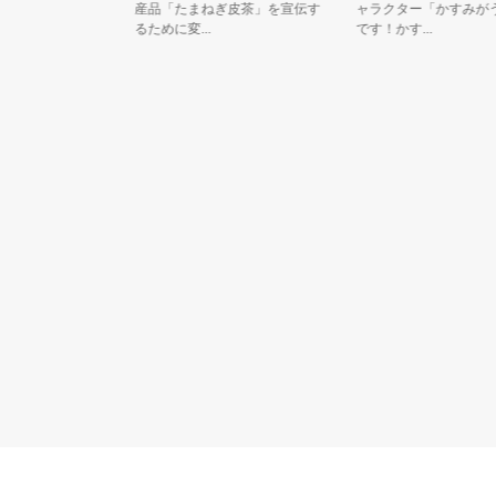
「かめ太
産品「たまねぎ皮茶」を宣伝す
ャラクター「かすみがうに
るために変...
です！かす...