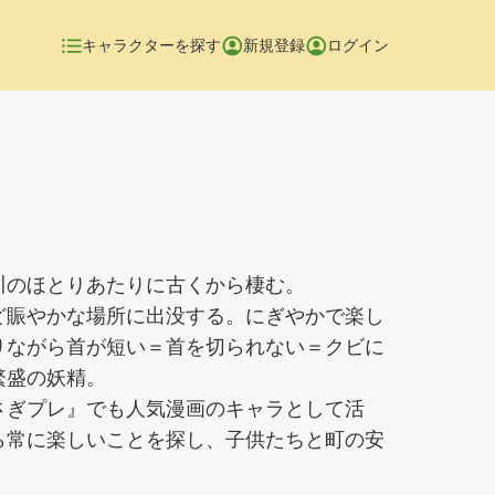
キャラクターを探す
新規登録
ログイン
川のほとりあたりに古くから棲む。
ど賑やかな場所に出没する。にぎやかで楽し
りながら首が短い＝首を切られない＝クビに
繁盛の妖精。
さぎプレ』でも人気漫画のキャラとして活
ら常に楽しいことを探し、子供たちと町の安
。