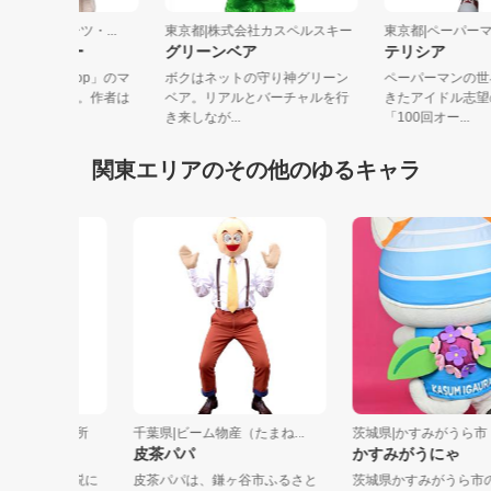
都|サンケイスポーツ・...
東京都|株式会社カスペルスキー
東京都|ペーパ
ーにぃ・ジスター
グリーンベア
テリシア
情報誌「週刊Gallop」のマ
ボクはネットの守り神グリーン
ペーパーマン
ットキャラクター。作者は
ベア。リアルとバーチャルを行
きたアイドル
..
き来しなが...
「100回オー..
関東エリアのその他のゆるキャラ
奈川区役所
千葉県|ビーム物産（たまね...
茨城県|かすみがうら市
皮茶パパ
かすみがうにゃ
島太郎伝説に
皮茶パパは、鎌ヶ谷市ふるさと
茨城県かすみがうら市の公