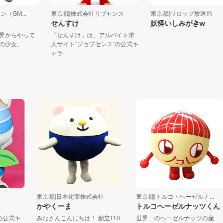
ーマン（GM...
東京都|株式会社リブセンス
東京都|ワロップ放送
せんすけ
妖怪いしみがきw
の世界からやって
「せんすけ」は、アルバイト求
志望の少女。
人サイト“ジョブセンス”の公式キ
.
ャラ...
東京都|日本化薬株式会社
東京都|トルコ・ヘーゼルナ...
かやくーま
トルコヘーゼルナッツくん
式キ
みなさんこんにちは！ 創立110
世界一のヘーゼルナッツの産