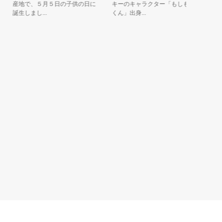
産地で、５月５日の子供の日に
キーのキャラクター「もしもん
毎年１
誕生しまし...
くん」出身...
文化祭
に登場し、