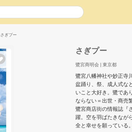
さぎプー
さぎプー
鷺宮商明会
| 東京都
鷺宮八幡神社や妙正寺
盆踊り、祭、成人式な
いこと大好き。鷺であ
ならない＝出世・商売
鷺宮商店街の情報誌『
躍。空を羽ばたきなが
全と幸せを願っている