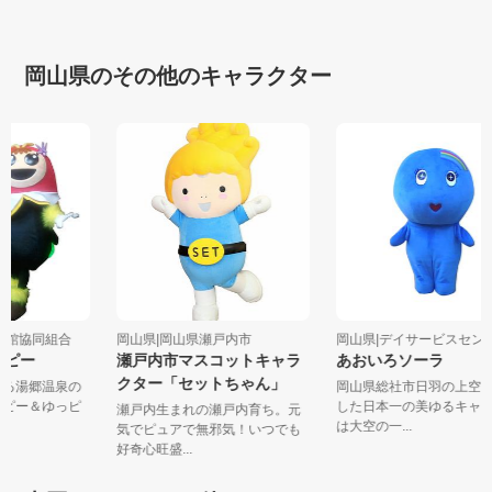
岡山県のその他のキャラクター
泉旅館協同組合
岡山県|岡山県瀬戸内市
岡山県|デイサービスセンタ
っピー
瀬戸内市マスコットキャラ
あおいろソーラ
クター「セットちゃん」
ある湯郷温泉の
岡山県総社市日羽の上空
っピー＆ゆっピ
した日本一の美ゆるキャ
瀬戸内生まれの瀬戸内育ち。元
は大空の一...
気でピュアで無邪気！いつでも
好奇心旺盛...