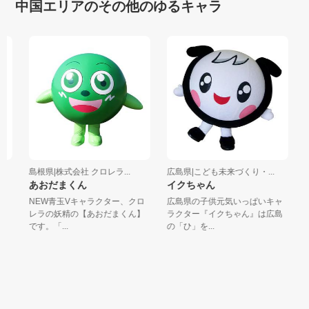
中国エリアのその他のゆるキャラ
島根県|株式会社 クロレラ...
広島県|こども未来づくり・...
広
あおだまくん
イクちゃん
し
市
NEW青玉Vキャラクター、クロ
広島県の子供元気いっぱいキャ
広
サ
レラの妖精の【あおだまくん】
ラクター『イクちゃん』は広島
れ
です。「...
の「ひ」を...
「