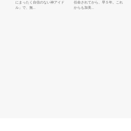
にまったく自信のない神アイド
任命されてから、早５年。これ
ル」で、無...
からも加美...