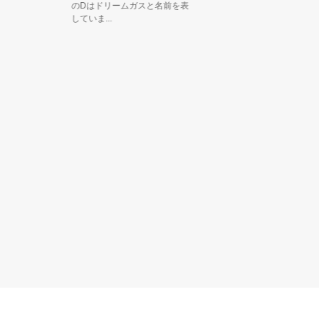
かべこ』
のDはドリームガスと名前を表
していま...