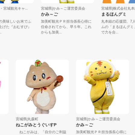
仙台・宮城観光キャ...
宮城県|かみ～ご運営委員会
宮城県|株式会
び丸
かみ～ご
まるほんグミ
宮城の美味しいお米でふ
加美町観光ＰＲ担当係長心得に
丸本組の応援団
炊き上げた『おむすび』
任命されてから、早５年。これ
ムの「まるほん
政...
からも加美...
で力を合...
宮城県|丸森町
宮城県|かみ～ご運営委員会
青
ねこがみとうぐいすP
かみ～ご
あ
ねこがみは、「自分のご利益
加美町観光ＰＲ担当係長心得に