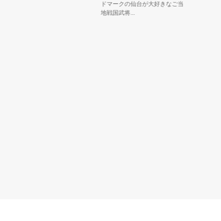
ドマークの仙台が大好きなご当
クター龍ち
地戦国武将...
人は、同い..