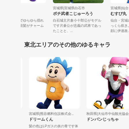
宮城県|大郷町
宮城県|宮城県白石市
宮城県|
常のモロ
ポチ武者こじゅーろう
むす
立派な髭が自慢でゆらゆら揺れ
白石城主片倉小十郎公がモデル
仙台・
るちょんまげと前髪がチャーム
です片倉公が忠義の武将であっ
っくら
ポイント！...
たことと、...
顔に伊達
東北エリアのその他のゆるキャラ
ェ...
宮城県|熊谷燃料住設株式会...
秋田県|大仙市中仙観光協会
ドリームくん
ドンパンじっちゃ
郷土玩
髪の色はLPガスの炎の青です体