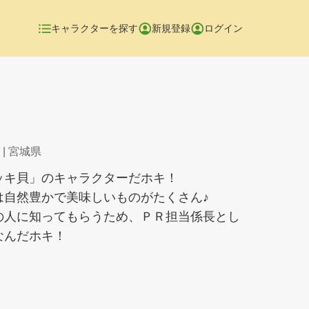
キャラクターを探す
新規登録
ログイン
| 宮城県
ッキ貝」のキャラクターだホキ！
は自然豊かで美味しいものがたくさん♪
の人に知ってもらうため、ＰＲ担当係長とし
なんだホキ！