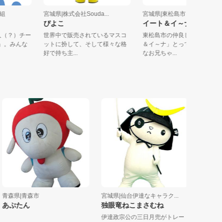
社丸本組
宮城県|株式会社Souda...
宮城県|東松島市
ぴよこ
イート＆イ～ナ
、7人（？）チー
世界中で販売されているマスコ
東松島市の仲良し兄妹「
グミ」。みんな
ットに扮して、そして様々な格
＆イ～ナ」とっても食い
好で持ち主...
なお兄ちゃ...
森県|青森市
宮城県|仙台伊達なキャラク...
岩手県|岩泉
ぷたん
独眼竜ねこまさむね
龍ちゃん
伊達政宗公の三日月兜がトレー
岩泉町「龍