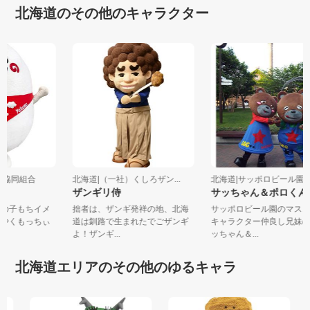
北海道のその他のキャラクター
農業協同組合
北海道|（一社）くしろザン...
北海道|サッポロビール
ザンギリ侍
サッちゃん＆ポロく
風の子もちイメ
拙者は、ザンギ発祥の地、北海
サッポロビール園のマス
ーやくもっちぃ
道は釧路で生まれたでごザンギ
キャラクター仲良し兄妹
よ！ザンギ...
ッちゃん＆...
北海道エリアのその他のゆるキャラ