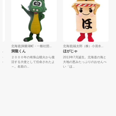
北海道|洞爺湖町・一般社団...
北海道|福太郎（株）小清水...
北
ん
洞龍くん
ほがじゃ
ミ
か
２０００年の有珠山噴火から復
2013年7月誕生。北海道の海と
牛
の
活する大使として任命されたよ
大地の恵みたっぷりのおせんべ
ン
～。名前の...
い「ほ...
ー