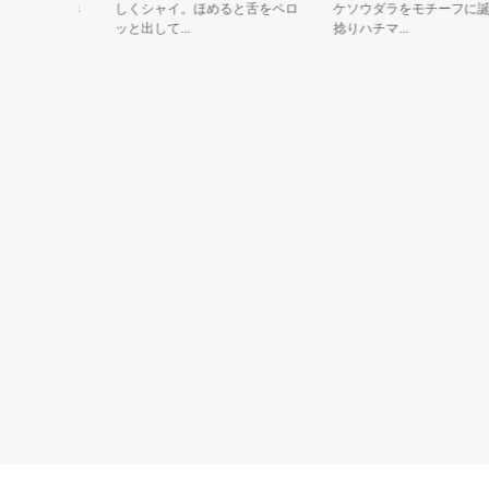
トマトの赤
しくシャイ。ほめると舌をペロ
ケソウダラをモチーフに誕生
ッと出して...
捻りハチマ...