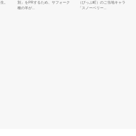
。
別」をPRするため、サフォーク
（ぴっぷ町）のご当地キャラ
ら
種の羊が...
「スノーベリー...
花