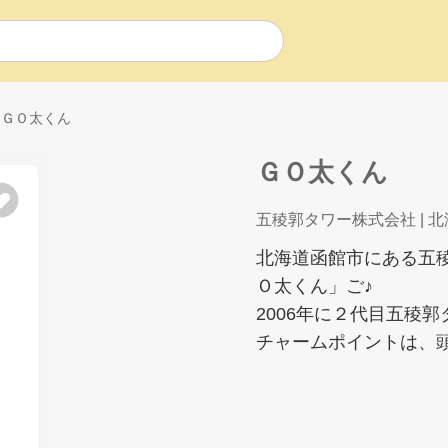
ＧＯ太くん
ＧＯ太くん
五稜郭タワー株式会社
| 
北海道函館市にある五
Ｏ太くん」ご♪
2006年に２代目五稜
チャームポイントは、