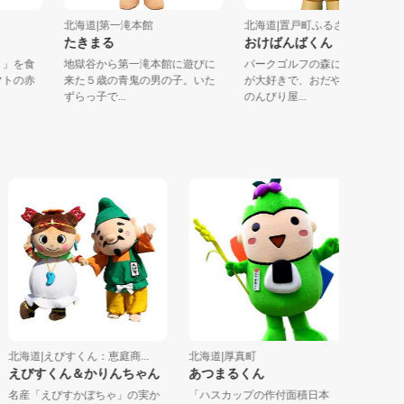
北海道|第一滝本館
北海道|置戸町ふるさとセミ
たきまる
おけばんばくん
トマト」を食
地獄谷から第一滝本館に遊びに
パークゴルフの森に住み、
たトマトの赤
来た５歳の青鬼の男の子。いた
が大好きで、おだやかな性
ずらっ子で...
のんびり屋...
海道|えびすくん：恵庭商...
北海道|厚真町
北海道|上
えびすくん＆かりんちゃん
あつまるくん
バルーン
産「えびすかぼちゃ」の実か
「ハスカップの作付面積日本