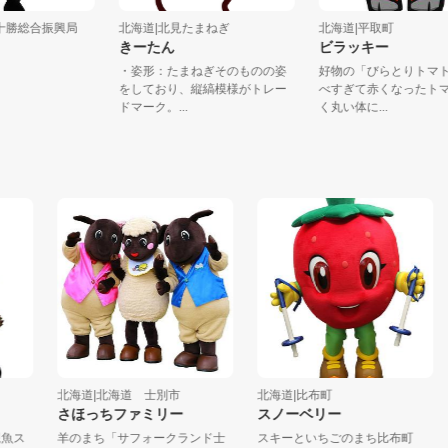
海道十勝総合振興局
北海道|北見たまねぎ
北海道|平取町
シ
きーたん
ビラッキー
・姿形：たまねぎそのものの姿
好物の「びらとり
をしており、縦縞模様がトレー
べすぎて赤くなっ
ドマーク。...
く丸い体に...
北海道|北海道 士別市
北海道|比布町
北
さほっちファミリー
スノーベリー
ス
羊のまち「サフォークランド士
スキーといちごのまち比布町
名