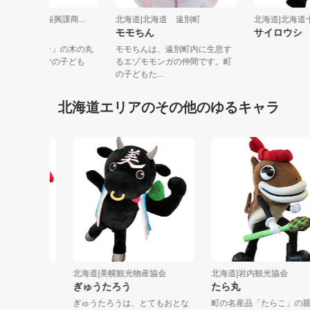
海道|津別町産業振興課商...
北海道|北海道 遠別町
北海道|北
まる太くん
モモちん
サイロウ
津別町の「ミズナラ」の木の丸
モモちんは、遠別町内に生息す
太から生まれたクマの子ども
るエゾモモンガの仲間です。町
まる太くん...
の子どもた...
北海道エリアのその他のゆるキャラ
北海道|美幌観光物産協会
北海道|岩内観光協会
ぎゅうたろう
たら丸
マト」を食
ぎゅうたろうは、とてもおとな
町の名産品「たらこ」の親魚