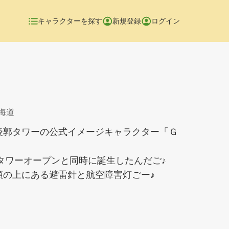
キャラクターを探す
新規登録
ログイン
北海道
稜郭タワーの公式イメージキャラクター「Ｇ
郭タワーオープンと同時に誕生したんだご♪
頭の上にある避雷針と航空障害灯ごー♪