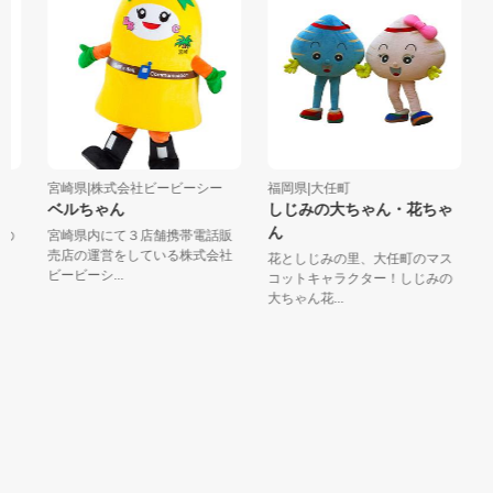
宮崎県|株式会社ビービーシー
福岡県|大任町
長
ベルちゃん
しじみの大ちゃん・花ちゃ
ん
の
宮崎県内にて３店舗携帯電話販
「
売店の運営をしている株式会社
「
花としじみの里、大任町のマス
ビービーシ...
さ
コットキャラクター！しじみの
大ちゃん花...