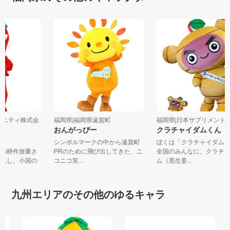
アメニティ株式会
福岡県|福岡県遠賀町
福岡県|日本サプリメントフ
おんがっぴー
クラチャイダムくん
郎
シンボルマークの中から遠賀町
ぼくは「クラチャイダム
町の耕作放棄さ
PRのために飛び出してきた、ニ
全国のみんなに、クラチ
参入し、小国の
コニコ笑...
ム（黒生姜...
九州エリアのその他のゆるキャラ