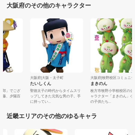
大阪府のその他のキャラクター
大阪府|大阪・太子町
大阪府|牧野校区コミュニテ.
たいしくん
まきのん
熊寺郎」でござ
聖徳太子の時代からタイムスリ
枚方市牧野小学校校区の
野田藤、夕陽百
ップしてきた元気な男の子。手
ャラクター「まきのん」
に持ってい...
の子供たち...
近畿エリアのその他のゆるキャラ