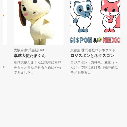
大阪府|株式会社HPC
京都府|株式会社ロジネクスト
卓球大使たまくん
ロジスポンとネクスコン
、
卓球大使たまくんは地球に卓球
ロジスポン：力持ち、変化（へ
プ
をもっと普及させるためにやっ
んげ）で物に化ける（物理的に
てきました...
モノを作る...
フ