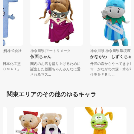
化工塗料株式会社
神奈川県|アートリメーク
神奈川県|神奈川県環境農政
仮面ちゃん
かながわ しずくち
は、日本化工塗
関内のお店を盛り上げるために
丹沢の森からやってきま
料ＴＯＭＡＸ」
誕生した仮面ちゃんみんなに愛
☆ かながわの森・水を
されるマス...
仕事をＰＲし...
関東エリアのその他のゆるキャラ