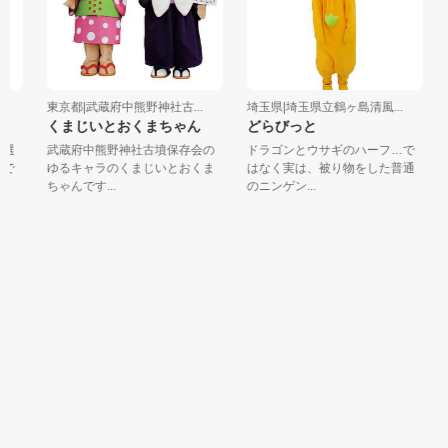
東京都|武蔵府中熊野神社古...
埼玉県|埼玉県立鶴ヶ島清風...
くまじいとおくまちゃん
どらびっと
選
武蔵府中熊野神社古墳保存会の
ドラゴンとウサギのハーフ…で
で
ゆるキャラのくまじいとおくま
はなく実は、被り物をした普通
ちゃんです...
のニンゲン...
た