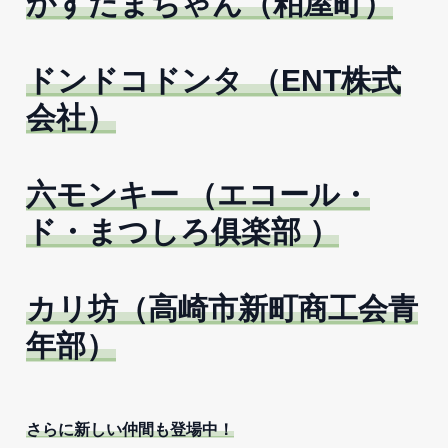
かすたまちゃん（粕屋町）
ドンドコドンタ （ENT株式
会社）
六モンキー （エコール・
ド・まつしろ俱楽部 ）
カリ坊（高崎市新町商工会青
年部）
さらに新しい仲間も登場中！