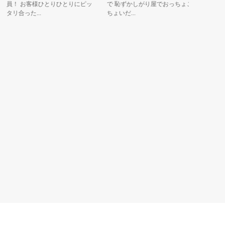
員！ お客様ひとりひとりにピッ
で 恥ずかしがり屋でおっちょこ
2007年
リ合った...
ちょいだ...
キャラク
2014...