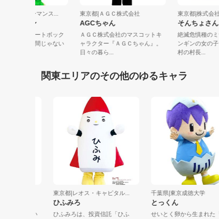
京都|音楽パフォーマンス...
東京都|ＡＧＣ株式会社
東京都|株
べないドラゴン
AGCちゃん
そんちょ
近、ヒューマンビートボック
ＡＧＣ株式会社のマスコットキ
絶滅危惧種
を覚えました！人間じゃない
ャラクター『ＡＧＣちゃん』。
ンギンの女
どね、、...
日々の暮ら...
村の村長...
関東エリアのその他のゆるキャラ
シア
東京都|レオス・キャピタル...
千葉県|東京成徳大学
ひふみろ
とっくん
好き、とい
ひふみろは、投資信託「ひふ
せいとく卵から生まれた「と