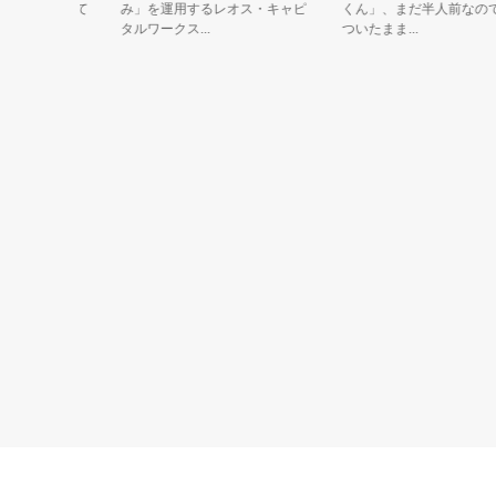
と 生まれて
み」を運用するレオス・キャピ
くん」、まだ半人前なので殻
タルワークス...
ついたまま...