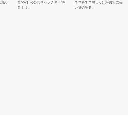
が
育box】の公式キャラクター”保
ネコ科ネコ属しっぽが異常に長
育士う...
い謎の生命...
タ