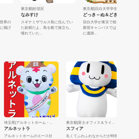
会社
東京都|杉並区
東京都|目白大学学生部
）
なみすけ
どっき～ぬ＆どき～ぬ
を、世界の
スギナミザウルス島に住んでい
目白大学が東京で校舎を構え
ョンに掲げ
た妖精だよ。島を船で旅立ち、
新宿キャンパスでは、 昭和2
憧れていた...
に遺跡...
玉県|アルネットホーム・...
東京都|富士オフィス＆ライ...
千葉県|千
アルネットラ
スフィア
「焼却ご
ター へ
アルネットホームのエース社
丸くてふわふわなからだが特徴