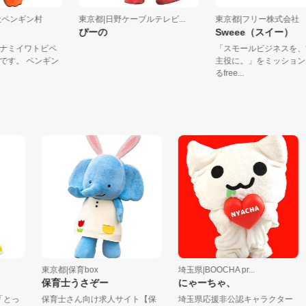
式会社ペンギン村
東京都|日野ケーブルテレビ...
東京都|フリー株式
さん
ぴーの
Sweee（スイー
のミナミイワトビペ
「スモールビジネス
の子です。 ペンギン
主役に。」をミッシ
るfree...
東京都|保育box
埼玉県|BOOCHA pr...
埼
保育士うさぞー
にゃーちゃ、
っ
保育士さん向け求人サイト【保
埼玉県応援非公認キャラクター