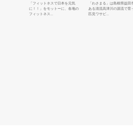
る人（ご
「フィットネスで日本を元気
「わさまる」は島根県益田市に
を応援す
に！！」をモットーに、各地の
ある清流高津川の源流で育った
フィットネス...
匹見ワサビ...