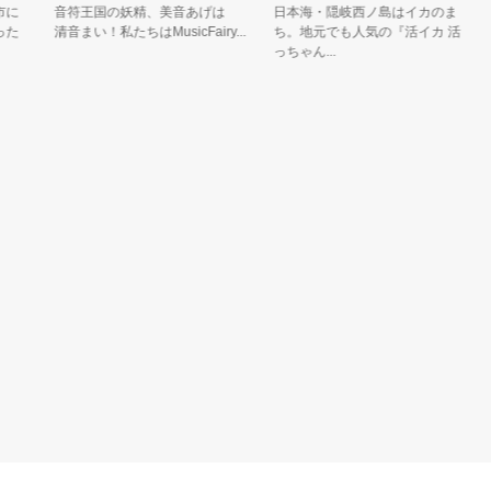
音符王国の妖精、美音あげは
日本海・隠岐西ノ島はイカのま
桃の
清音まい！私たちはMusicFairy...
ち。地元でも人気の『活イカ 活
県
っちゃん...
PR..