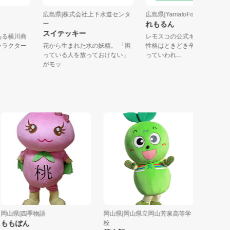
街
広島県|株式会社上下水道センタ
広島県|YamatoFoods
ー
れもるん
スイテッキー
区にある横川商
レモスコの公式キャラク
トキャラクター
花から生まれた水の妖精。 「困
性格はときどき辛口発言
っている人を放っておけない」
っていわれ...
がモッ...
山県|四季物語
岡山県|岡山県立岡山芳泉高等学
広島県|株式会
もぼん
校
ヒロシま