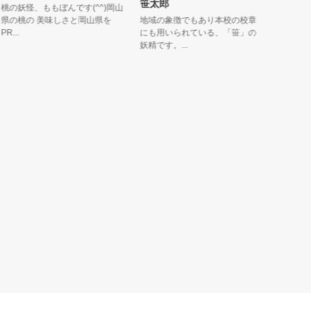
笹太郎
妖怪、ももぼんです(^^)岡山
エンジェル
の桃の 美味しさと岡山県を
地域の象徴でもあり本校の校章
ルに登場し
.
にも用いられている、「笹」の
気と笑顔を...
妖精です。...