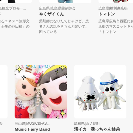
北広島観光プロモー...
広島県|広島県薬剤師会
広島県|横川商店
太郎
やくザイくん
トマトン
町が誇るユネスコ無形文
薬剤師になりたてじゃけど、患
広島県広島市西
登録「壬生の花田植」の
者さんの話をきちんと聞いて、
店街のマスコッ
...
困っている...
「トマトン...
岡山県|MUSIC&FAS...
島根県|西ノ島町
岡
Music Fairy Band
活イカ 活っちゃん姉弟
も