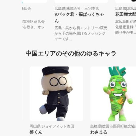
広島県|東雲地区商店会
広島県|株式会社 三宅本店
広島県|
しののめさん
Vパック君・福ぱっくちゃ
花田舞
ん
蓮の花の帽子、東雲地区商店会
北広島
のロゴのスカーフを巻き、オシ
化遺産
広島・呉から初エントリー♪蔵元
ャレが好き...
飾り牛がモ
から千の福を届けるメッセンジ
ャーです...
中国エリアのその他のゆるキャラ
合
岡山県|ジョイフィット奥田
島根県|益田市匹見町観光協会
啓くん
わさまる