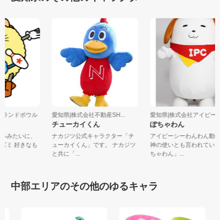
社グランドボウル
愛知県|株式会社不動産SH...
愛知県|株式会社アイピ
チューカイくん
ぽちゃわん
ールみたいに、
ナカジツ公式キャラクター「チ
アイピーシーわんわん動
ネズミ 好きなも
ューカイくん」です。 ナカジツ
神の使いとも言われてい
と共に「...
ちゃわん」...
中部エリアのその他のゆるキャラ