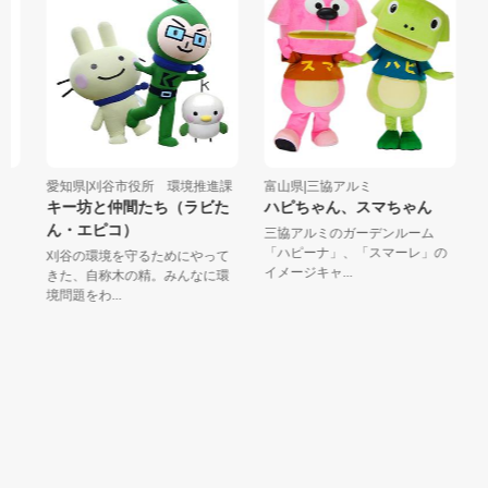
愛知県|刈谷市役所 環境推進課
富山県|三協アルミ
愛知
キー坊と仲間たち（ラビた
ハピちゃん、スマちゃん
フ
ん・エピコ）
カ
三協アルミのガーデンルーム
南
ー
「ハピーナ」、「スマーレ」の
う
刈谷の環境を守るためにやって
イメージキャ...
自
きた、自称木の精。みんなに環
境問題をわ...