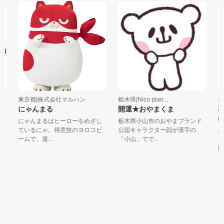
東京都|株式会社マルハン
栃木県|Nico plan...
神
にゃんまる
開運★おやまくま
議
は
にゃんまるはヒーローをめざし
栃木県小山市のおやまブランド
ているにゃ。得意技のヨロコビ
公認キャラクター顔が漢字の
お
ームで、退...
「小山」でで...
ス
郎！ 