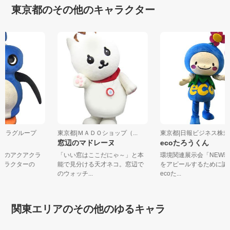
東京都のその他のキャラクター
アクララグループ
東京都|ＭＡＤＯショップ（...
東京都|日報ビジネス株
窓辺のマドレーヌ
ecoたろうくん
じみのアクアクラ
「いい窓はここだにゃ～」と本
環境関連展示会「NEW
キャラクターの
能で見分ける天才ネコ。窓辺で
をアピールするために
.
のウォッチ...
ecoた...
関東エリアのその他のゆるキャラ