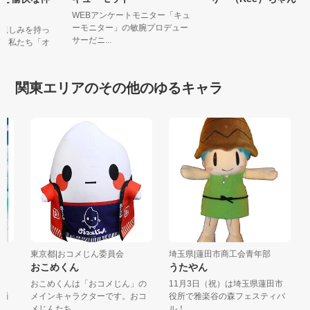
WEBアンケートモニター「キュ
ーモニター」の敏腕プロデュー
と親しみを持っ
サーだニ...
に、私たち「オ
関東エリアのその他のゆるキャラ
東京都|おコメじん委員会
埼玉県|蓮田市商工会青年部
群
おこめくん
うたやん
た
と
おこめくんは「おコメじん」の
11月3日（祝）は埼玉県蓮田市
た
踊
メインキャラクターです。おコ
役所で雅楽谷の森フェスティバ
ス
メじんたち...
ル！
う