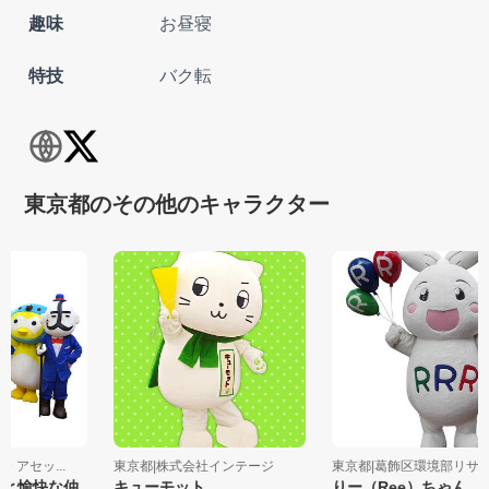
趣味
お昼寝
特技
バク転
東京都のその他のキャラクター
コ・アセッ...
東京都|株式会社インテージ
東京都|葛飾区環境部リサイ
アと愉快な仲
キューモット
りー（Ree）ちゃん